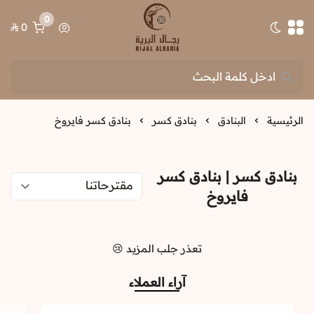
0
0
تبديل الوضع الداكن
رجال البرية
الرئيسية
البنادق
بنادق كسر
بنادق كسر فايروخ
بنادق كسر | بنادق كسر
فايروخ
تعذر جلب المزيد 😢
آراء العملاء