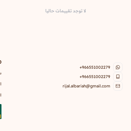
لا توجد تقييمات حاليا
ر
+966551002279
س
+966551002279
ا
rijal.albariah@gmail.com
ا