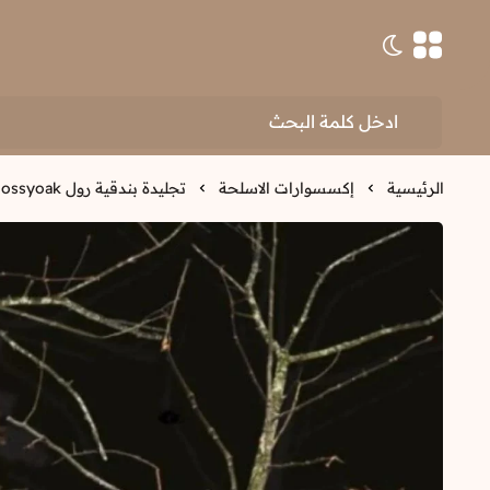
تبديل الوضع الداكن
الرئيسية
إكسسوارات الاسلحة
تجليدة بندقية رول BLK-mossyoak