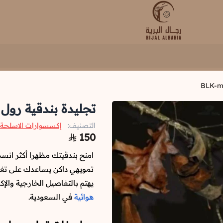
رجال البرية
تجليدة بندقية رول BLK-mossyoak
التصنيف:
إكسسوارات الاسلحة
150
امنح بندقيتك مظهرا أكثر انس
تمويهي داكن يساعدك على تغ
يهتم بالتفاصيل الخارجية وال
هوائية
في السعودية.