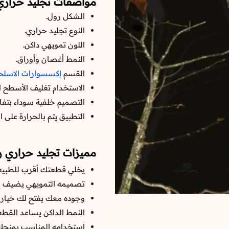
مواصفات تجليد حراري
الشكل رول.
النوع تجليد حراري.
اللون تمويهي داكن.
النمط أغصان وأوراق.
القسم
إكسسوارات الاسلح
الاستخدام تغليف الأسطح ا
التصميم خلفية سوداء بتفا
التطبيق يتم بالحرارة على
مميزات تجليد حراري ر
يخلي قطعتك أقرب للطبيعة
تصميمه التمويهي يضيف إح
وجوده معك يفتح لك خيار ت
النمط الداكن يساعد القطعة
استخدامه المناسب يمنحك