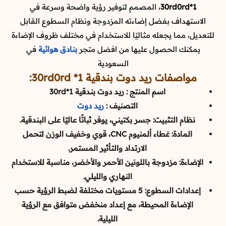
1*30rd0rd
، المصمم لتوفير رؤية واضحة وسرعة في
الاستهداف بفضل إضاءته المزدوجة ونظام السطوع القابل
للتعديل، مما يجعله مثاليًا للاستخدام في مختلف ظروف الإضاءة
يمكنك الحصول عليها من افضل متجر
بنادق هوائية
في
السعودية
مواصفات ريد دوت بندقية 1* 30rd0rd:
اسم المنتج : ريد دوت بندقية 1*30rd
التصنيف :
ريد دوت
نظام التثبيت: جسر بكتيني، يوفر ثباتًا عاليًا على البندقية.
المادة: غطاء ألمنيوم CNC، قوي وخفيف الوزن لتحمل
الارتداد والتأثير المستمر.
الإضاءة: مزدوجة باللونين الأحمر والأخضر، مناسبة للاستخدام
النهاري والليلي.
إعدادات السطوع: 5 مستويات مختلفة لضبط الرؤية حسب
الإضاءة المحيطة، مع إعداد منخفض متوافق مع الرؤية
الليلية.