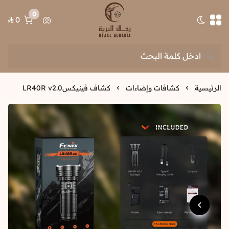
0
0
تبديل الوضع الداكن
رجال البرية
الرئيسية
كشافات وإضاءات
كشاف فينيكسLR40R v2.0