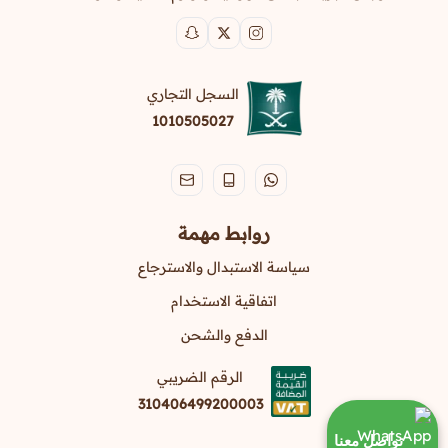
السجل التجاري
1010505027
روابط مهمة
سياسة الاستبدال والاسترجاع
اتفاقية الاستخدام
الدفع والشحن
الرقم الضريبي
310406499200003
تواصل معنا