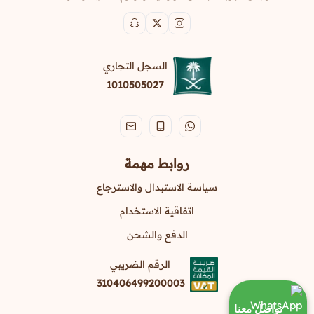
السجل التجاري
1010505027
روابط مهمة
سياسة الاستبدال والاسترجاع
اتفاقية الاستخدام
الدفع والشحن
الرقم الضريبي
310406499200003
تواصل معنا