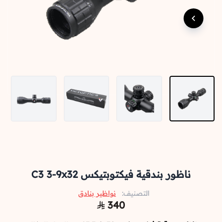
ناظور بندقية فيكتوبتيكس C3 3-9x32
التصنيف:
نواظير بنادق
340