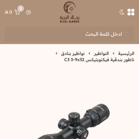
0
0
تبديل الوضع الداكن
رجال البرية
الرئيسية
النواظير
نواظير بنادق
ناظور بندقية فيكتوبتيكس C3 3-9x32