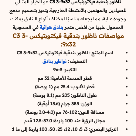
ناظور بندقية فيكتوبتيكس C3 3-9x32
هو الخيار المثالي
للصيادين والمهتمين بالأنشطة الخارجية. يتميز بتصميم مدمج
وجودة عالية، مما يجعله مناسبًا لمختلف أنواع البنادق يمكنك
الحصول عليها من افضل متجر
بنادق هوائية
في السعودية
مواصفات ناظور بندقية فيكتوبتيكس C3 3-
9x32:
اسم المنتج : ناظور بندقية فيكتوبتيكس C3 3-9x32
التصنيف :
نواظير بنادق
التكبير: 3-9x
قطر العدسة الأمامية: 32 مم
قطر الأنبوب: 25.4 مم (1 بوصة)
طول الناظور: 205 مم (8.1 بوصة)
الوزن: 385 جرام (13.6 أوقية)
مسافة العين: 102-76 مم (4.0-3.0 بوصة)
مجال الرؤية عند 100 ياردة: 37.0-12.5 قدم
التركيز البصري: 3، 5، 10، 12، 25، 50، 100 ياردة إلى ما لا