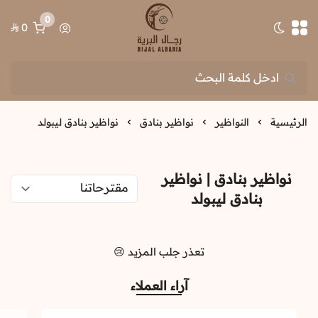
0
0
تبديل الوضع الداكن
رجال البرية
الرئيسية
النواظير
نواظير بنادق
نواظير بنادق ليبولد
نواظير بنادق | نواظير
بنادق ليبولد
تعذر جلب المزيد 😢
آراء العملاء